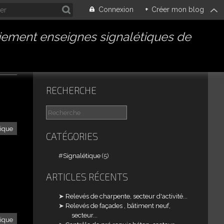
Connexion
+
Créer mon blog
iement enseignes signalétiques de
CONTACT
RECHERCHE
tique
CATÉGORIES
Signalétique
(5)
ARTICLES RÉCENTS
Relevés de charpente, secteur d'activité...
Relevés de façades , bâtiment neuf,
secteur...
tique