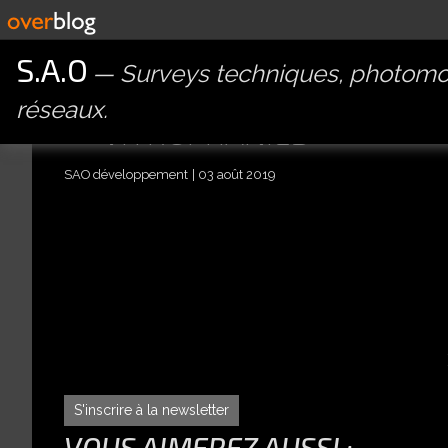
S.A.O
Surveys techniques, photomon
réseaux.
VITROPHANIES
SAO développement
03 août 2019
S'inscrire à la newsletter
VOUS AIMEREZ AUSSI :